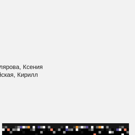
ения
лл