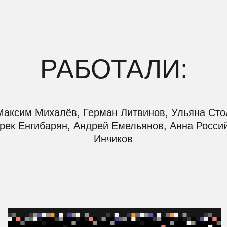
м Михалёв, Герман Литвинов, Ульяна Столярова, Кс
нгибарян, Андрей Емельянов, Анна Российская, Кири
Инчиков