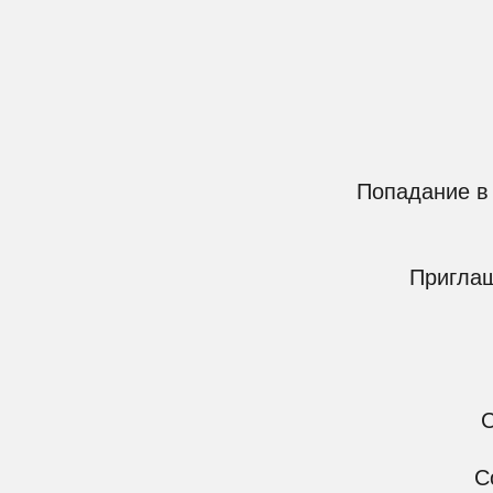
Попадание в ТОП т
Б
Приглашение 
2 м
Создан
Создан