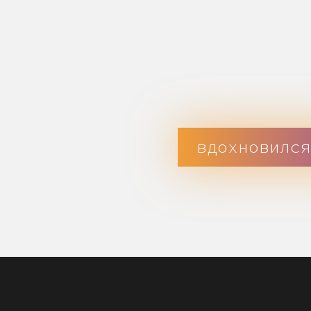
НАШИ СВЕЖИЕ
РАБОТЫ
Еженедельно мы создаем массу качественного
контента для наших клиентов. Погрузитесь
в самые
свежие
работы
и
оставайтесь в курсе
наших последних достижений
следить за нами в Telegram-канале