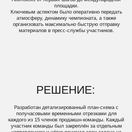
РЕШЕНИЕ:
Разработан детализированный план-схема с
получасовыми временными отрезками для
каждого из 15 членов продакшн-команды. Каждый
участник команды был закреплён за отдельным
направлением и чётко понимал свои задачи на
протяжении всего мероприятия.
Благодаря такой структуре удалось достигнуть
уникального результата:
Все материалы (фото и видео) по 44
компетенциям были обработаны и отправлены в
пресс-службы предприятий, городов и стран-
участников уже в первый день чемпионата.
Для сравнения: в прошлые годы аналогичный
объём материалов обрабатывался и отправлялся
в течение нескольких дней после мероприятия. В
2025 году мы достигли этого результата за один
день.