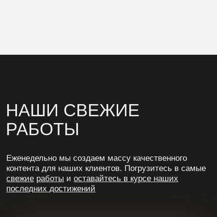
С НАМИ
ВСЕ БУДЕТ
ODOBRINO
начнем работу? пишите нам!
+7(926) 860-82-47
info@odobrino-agency.ru