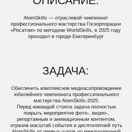
ЗАДАЧА:
Обеспечить комплексное медиасопровождение
юбилейного чемпионата профессионального
мастерства AtomSkills-2025.
Перед командой стояла задача полностью
покрыть мероприятие фото-, видео-,
репортажным и анимационным контентом,
отразив масштаб события и десятилетний путь
AtomSkills от первых шагов до международной
площадки.
Ключевым аспектом было оперативно передать
атмосферу, динамику чемпионата, а также
организовать максимально быструю отправку
материалов в пресс-службы участников.