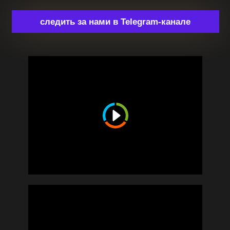
ИНН: 500909016403
ОГРНИП: 314500911200018
ИП Добрин Иван Евгеньевич
SMM
Фото/видео продакшн
Моушн анимация
Дизайн
Спецпроекты
Политика конфиденциальности
©2026 Odobrino
Создание сайта