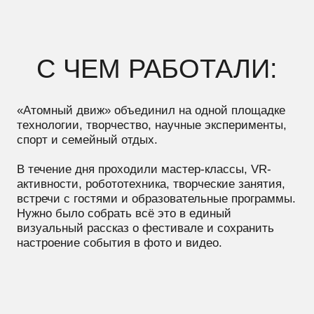
активности, робототехника, творческие занятия,
встречи с гостями и образовательные программы.
Нужно было собрать всё это в единый
визуальный рассказ о фестивале и сохранить
настроение события в фото и видео.
КАК РАБОТАЛИ:
Во время фестиваля одновременно вели фото- и
видеосъёмку.
Старались ловить не только сами активности, но
и моменты вокруг них — удивление детей,
вовлечённость родителей, общение участников и
реакцию гостей.
В кадре важно было показать не только программу
фестиваля, но и то, как люди её проживают.
После съёмки подготовили итоговый ролик и
серию репортажных фотографий для дальнейших