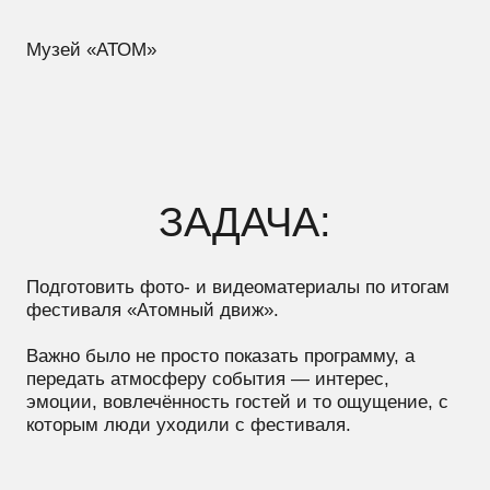
ЗАДАЧА:
Подготовить фото- и видеоматериалы по итогам
фестиваля «Атомный движ».
Важно было не просто показать программу, а
передать атмосферу события — интерес,
эмоции, вовлечённость гостей и то ощущение, с
которым люди уходили с фестиваля.
С ЧЕМ РАБОТАЛИ:
«Атомный движ» объединил на одной площадке
технологии, творчество, научные эксперименты,
спорт и семейный отдых.
В течение дня проходили мастер-классы, VR-