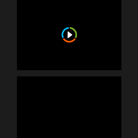
начнем работу? пишите нам!
+7(926) 860-82-47
info@odobrino-agency.ru
ИНН: 500909016403
ОГРНИП: 314500911200018
ИП Добрин Иван Евгеньевич
SMM
Фото/видео продакшн
Моушн анимация
Дизайн
Спецпроекты
Политика конфиденциальности