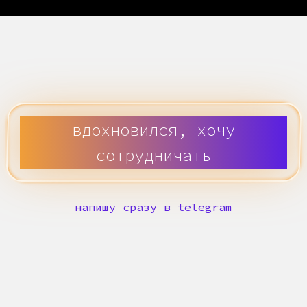
Еженедельно мы создаем массу качественного
контента для наших клиентов. Погрузитесь в самые
свежие
работы
и
оставайтесь в курсе наших
последних достижений
следить за нами в Telegram-канале