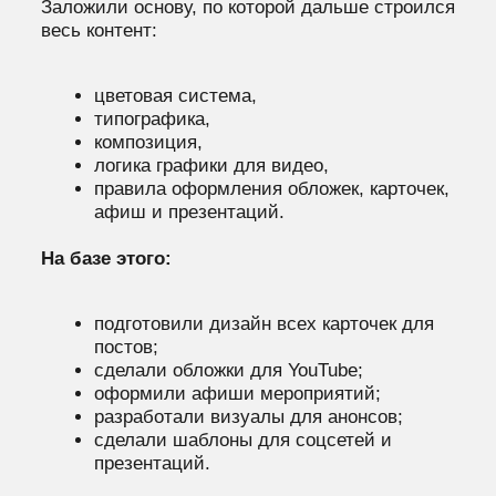
подготовили дизайн всех карточек для
постов;
сделали обложки для YouTube;
оформили афиши мероприятий;
разработали визуалы для анонсов;
сделали шаблоны для соцсетей и
презентаций.
Параллельно вели видеопродакшн:
съёмка выпусков;
монтаж полных версий;
монтаж коротких форматов под соцсети;
разработка титров и экранной графики в
общем стиле.
И полностью закрывали текстовую часть
проекта:
копирайтинг всех постов,
тексты анонсов,
описания выпусков,
формулировки под соцсети.