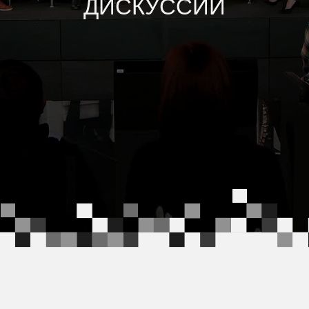
Атомные дискуссии — это научно-популярный
проект музея «АТОМ», построенный на
открытом разговоре о науке с участием
учёных, экспертов и аудитории.
Мы вошли в проект с первого выпуска. Стиль,
визуал и медийная логика формировались
параллельно с запуском формата. Задача
была сразу собрать не просто серию встреч, а